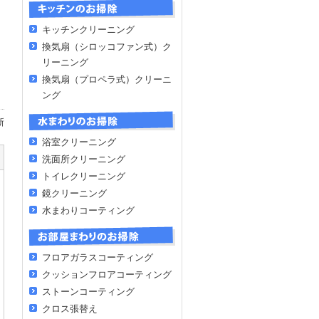
キッチンクリーニング
換気扇（シロッコファン式）ク
リーニング
換気扇（プロペラ式）クリーニ
ング
新
浴室クリーニング
洗面所クリーニング
トイレクリーニング
鏡クリーニング
2022年12月30日]
2022年10月
(2)
2016年2月
(2)
エアコン室外機にカバー
水まわりコーティング
エアコンクリーニング事例（熊本市・Y美容室）
2022年7月
(1)
2015年1月
(4)
梅雨前に行いたいお風呂
2021年12月
(1)
2014年12月
(4)
おそうじロボット付きの
事例（熊本市・Y様邸）
[2022年10月01日]
フロアガラスコーティング
2021年8月
(1)
2014年11月
(5)
水アカ防止には日頃から
クッションフロアコーティング
7月29日]
2018年12月
(1)
2014年10月
(3)
「クエン酸」で水アカが
ストーンコーティング
2021年12月09日]
2018年8月
(1)
2014年5月
(4)
エアコン室内機の吹出し
クロス張替え
8月01日]