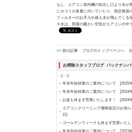
もし、エアコン室内機の吹出し口より水が
にホコリが多量に付いていたり、熱交換器
フィルターのお手入れ後も水が飛んでくる場合
※水は、部屋の暖かい空気がエアコンの中
<< 前の記事
ブログのトップページへ
次
お掃除スタッフブログ バックナンバ
年末年始休業のご案内について
[2025年
年末年始休業のご案内について
[2024年
お盆も休まず営業いたします！
[2024年
エアコンクリーニング価格改定のお知らせ
日]
ゴールデンウィークも休まず営業いたし
年末年始休業のご案内について
[2023年