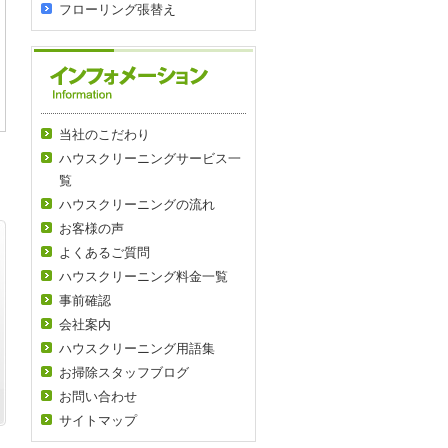
2017年1月
(1)
2014年3月
(2)
トイレ（便器）の黒ずみ
フローリング張替え
2018年12月23日]
2016年11月
(2)
2014年2月
(1)
簡単にシールを剥がすコ
？
[2018年08月09日]
2016年6月
(1)
2013年10月
(1)
エアコンを使用しない季
！
[2017年01月28日]
2016年3月
(3)
2013年9月
(3)
エアコンの臭い消しと掃
「自動運転」がオススメ！
[2016年11月22日]
当社のこだわり
ハウスクリーニングサービス一
覧
ハウスクリーニングの流れ
お客様の声
よくあるご質問
ハウスクリーニング料金一覧
事前確認
会社案内
ハウスクリーニング用語集
お掃除スタッフブログ
お問い合わせ
サイトマップ