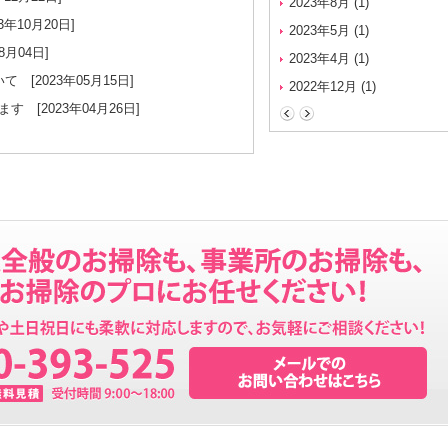
2023年8月
(1)
3年10月20日]
年末年始休業のご案内について
[
2023年5月
(1)
8月04日]
止まらない咳はエアコンが原因
2023年4月
(1)
いて
[2023年05月15日]
冬のエアコン代節約術をご紹介
2022年12月
(1)
ます
[2023年04月26日]
電気代節約には「弱運転」より