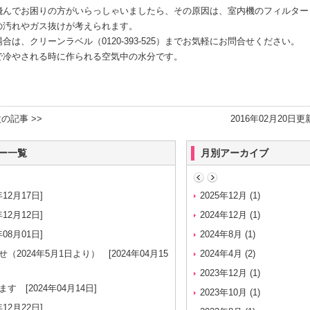
飛んでお困りの方がいらっしゃいましたら、その原因は、室内機のフィルター
の汚れやガス抜けが考えられます。
は、クリーンラベル（0120-393-525）までお気軽にお問合せください。
で冷やされる時に作られる空気中の水分です。
の記事 >>
2016年02月20日更
ー一覧
月別アーカイブ
12月17日]
年末年始休業のご案内について
2025年12月
(1)
[
12月12日]
保護中: 美容室の天井埋め込み
2024年12月
(1)
[2022年10月01日]
08月01日]
2024年8月
(1)
保護中: エアコンクリーニング
（2024年5月1日より）
[2024年04月15
2024年4月
(2)
夏期営業日のお知らせ
[2022年0
2023年12月
(1)
ます
[2024年04月14日]
年末年始休業のご案内について
[
2023年10月
(1)
12月22日]
夏期営業日のお知らせ
[2021年0